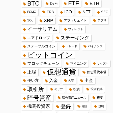
BTC
ETF
ETH
DeFi
ICO
FRB
NFT
FOMC
SEC
XRP
SOL
アフィリエイト
アプリ
イーサリアム
ウォレット
ステーキング
エアドロップ
ステーブルコイン
バイナンス
トレード
ビットコイン
ブロックチェーン
マイニング
リップル
仮想通貨
上場
仮想通貨市場
入金
出金
使い方
内容
取引所
投資
投資戦略
売り方
暗号資産
暗号資産ニュース
概要
登録
機関投資家
紹介
規制