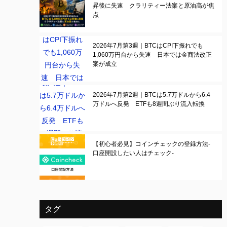
昇後に失速 クラリティー法案と原油高が焦
点
2026年7月第3週｜BTCはCPI下振れでも
1,060万円台から失速 日本では金商法改正
案が成立
2026年7月第2週｜BTCは5.7万ドルから6.4
万ドルへ反発 ETFも8週間ぶり流入転換
【初心者必見】コインチェックの登録方法-
口座開設したい人はチェック-
タグ