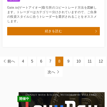
Gate.io(ゲートアイオー)取引所のコピートレード方法を図解し
ます。トレーダーはカテゴリー分けされていますので、ご自身
の投資スタイルに合うトレーダーを選択されることをオススメ
します。
続きを読む
前へ
4
5
6
7
8
9
10
11
12
次へ
開催中