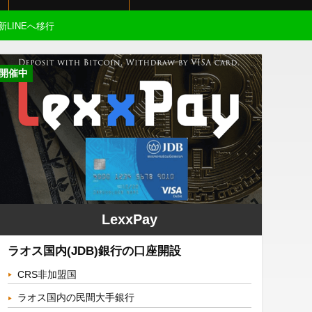
新LINEへ移行
開催中
LexxPay
ラオス国内(JDB)銀行の口座開設
CRS非加盟国
ラオス国内の民間大手銀行