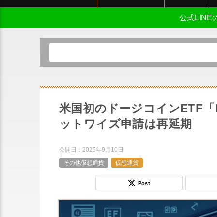
公式LIN
米国初のドージコインETF「
ットワイズ申請は再延期
公開日：
2025年9月10日
その他仮想通貨
仮想通貨
Post