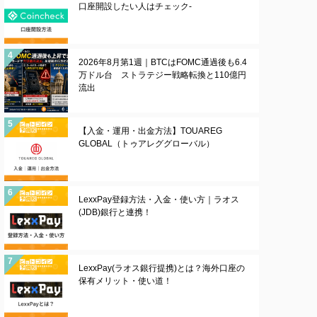
口座開設したい人はチェック-
2026年8月第1週｜BTCはFOMC通過後も6.4
万ドル台 ストラテジー戦略転換と110億円
流出
【入金・運用・出金方法】TOUAREG
GLOBAL（トゥアレググローバル）
LexxPay登録方法・入金・使い方｜ラオス
(JDB)銀行と連携！
LexxPay(ラオス銀行提携)とは？海外口座の
保有メリット・使い道！