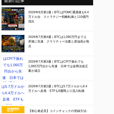
最新の記事
2026年8月第1週｜BTCはFOMC通過後も6.4
万ドル台 ストラテジー戦略転換と110億円
流出
2026年7月第4週｜BTCは1,090万円まで上
昇後に失速 クラリティー法案と原油高が焦
点
2026年7月第3週｜BTCはCPI下振れでも
1,060万円台から失速 日本では金商法改正
案が成立
2026年7月第2週｜BTCは5.7万ドルから6.4
万ドルへ反発 ETFも8週間ぶり流入転換
【初心者必見】コインチェックの登録方法-