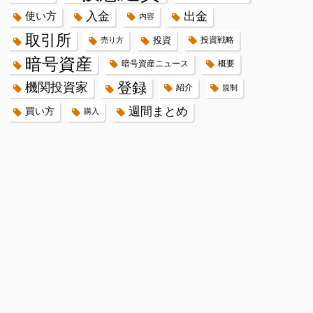
入金
出金
使い方
内容
取引所
投資
投資戦略
売り方
暗号資産
暗号資産ニュース
概要
登録
機関投資家
紹介
規制
週間まとめ
買い方
購入