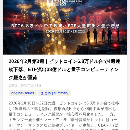
2026年2月第3週｜ビットコイン6.8万ドル台で4週連
続下落、ETF流出38億ドルと量子コンピューティン
グ懸念が重荷
公開日：
2026年2月23日
original-series
まとめ | summary
2026年2月16日〜22日の週、ビットコインは6.8万ドル台で推移
し4週連続の下落を記録。仮想通貨ETFから38億ドルが流出し、
量子コンピューティング懸念が市場心理を悪化させた。一方、
トランプ一族主催のマー・ア・ラゴ暗号資産サミットにはゴー
ルドマン・サックスなど主要プレイヤーが参加し、CLARITY法