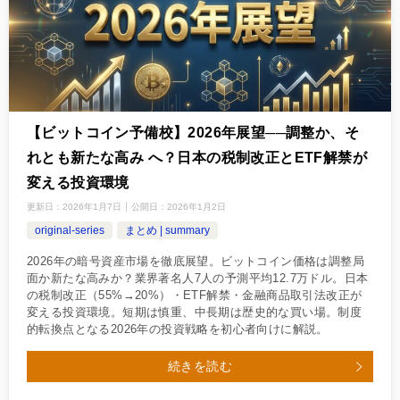
【ビットコイン予備校】2026年展望──調整か、そ
れとも新たな高み へ？日本の税制改正とETF解禁が
変える投資環境
更新日：
2026年1月7日
公開日：
2026年1月2日
original-series
まとめ | summary
2026年の暗号資産市場を徹底展望。ビットコイン価格は調整局
面か新たな高みか？業界著名人7人の予測平均12.7万ドル。日本
の税制改正（55%→20%）・ETF解禁・金融商品取引法改正が
変える投資環境。短期は慎重、中長期は歴史的な買い場。制度
的転換点となる2026年の投資戦略を初心者向けに解説。
続きを読む