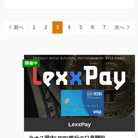
前へ
1
2
3
4
5
6
7
次へ
開催中
LexxPay