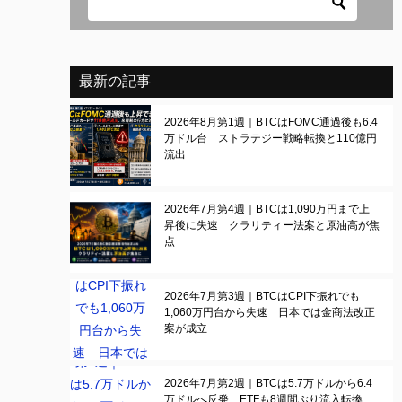
最新の記事
2026年8月第1週｜BTCはFOMC通過後も6.4
万ドル台 ストラテジー戦略転換と110億円
流出
2026年7月第4週｜BTCは1,090万円まで上
昇後に失速 クラリティー法案と原油高が焦
点
2026年7月第3週｜BTCはCPI下振れでも
1,060万円台から失速 日本では金商法改正
案が成立
2026年7月第2週｜BTCは5.7万ドルから6.4
万ドルへ反発 ETFも8週間ぶり流入転換