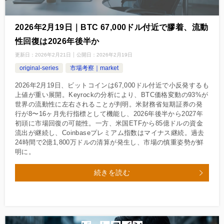
2026年2月19日｜BTC 67,000ドル付近で膠着、流動
性回復は2026年後半か
更新日：
2026年2月21日
公開日：
2026年2月19日
original-series
市場考察｜market
2026年2月19日、ビットコインは67,000ドル付近で小反発するも
上値が重い展開。Keyrockの分析により、BTC価格変動の93%が
世界の流動性に左右されることが判明。米財務省短期証券の発
行が8〜16ヶ月先行指標として機能し、2026年後半から2027年
初頭に市場回復の可能性。一方、米国ETFから85億ドルの資金
流出が継続し、Coinbaseプレミアム指数はマイナス継続。過去
24時間で2億1,800万ドルの清算が発生し、市場の慎重姿勢が鮮
明に。
続きを読む