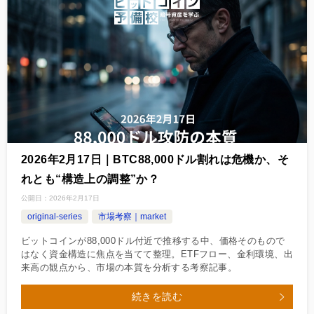
2026年2月17日｜BTC88,000ドル割れは危機か、そ
れとも“構造上の調整”か？
公開日：
2026年2月17日
original-series
市場考察｜market
ビットコインが88,000ドル付近で推移する中、価格そのもので
はなく資金構造に焦点を当てて整理。ETFフロー、金利環境、出
来高の観点から、市場の本質を分析する考察記事。
続きを読む