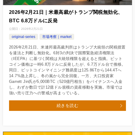
2026年2月21日｜米最高裁がトランプ関税無効化、
BTC 6.8万ドルに反発
公開日：
2026年2月21日
original-series
市場考察｜market
2026年2月21日、米連邦最高裁判所はトランプ大統領の関税措置
を違法と判断し無効化。6対3の判決で国際緊急経済権限法
（IEEPA）に基づく関税は大統領権限を超えると指摘。ビット
コイン価格は一時6.8万ドルに反発したが、6.7万ドル台で推移。
同日、ビットコインマイニング難易度は125.86Tから144.4Tへ
14.7%急上昇し、冬の嵐から完全回復。一方、大口投資家
Garrett Jin氏が5,000BTC（520億円相当）をバイナンスへ入金
し、わずか数日で計12億ドル規模の資産移動を実施。市場では
強い売り圧力への警戒が高まっている。
続きを読む