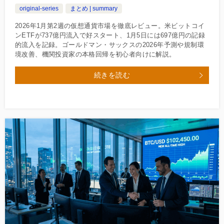
original-series
まとめ | summary
2026年1月第2週の仮想通貨市場を徹底レビュー。米ビットコイ
ンETFが737億円流入で好スタート、1月5日には697億円の記録
的流入を記録。ゴールドマン・サックスの2026年予測や規制環
境改善、機関投資家の本格回帰を初心者向けに解説。
続きを読む