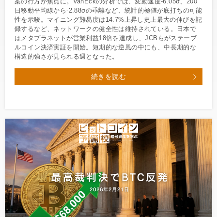
案の行方が焦点に。VanEckの分析では、変動速度-6.05σ、200
日移動平均線から-2.88σの乖離など、統計的極値が底打ちの可能
性を示唆。マイニング難易度は14.7%上昇し史上最大の伸びを記
録するなど、ネットワークの健全性は維持されている。日本で
はメタプラネットが営業利益18倍を達成し、JCBらがステーブ
ルコイン決済実証を開始。短期的な逆風の中にも、中長期的な
構造的強さが見られる週となった。
続きを読む