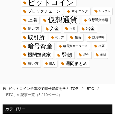
ビットコイン
ブロックチェーン
マイニング
リップル
仮想通貨
上場
仮想通貨市場
入金
出金
使い方
内容
取引所
投資
投資戦略
売り方
暗号資産
暗号資産ニュース
概要
登録
機関投資家
紹介
規制
週間まとめ
買い方
購入
ビットコイン予備校で暗号資産を学ぶ
TOP
BTC
「BTC」の記事一覧（3 / 10ページ）
カテゴリー