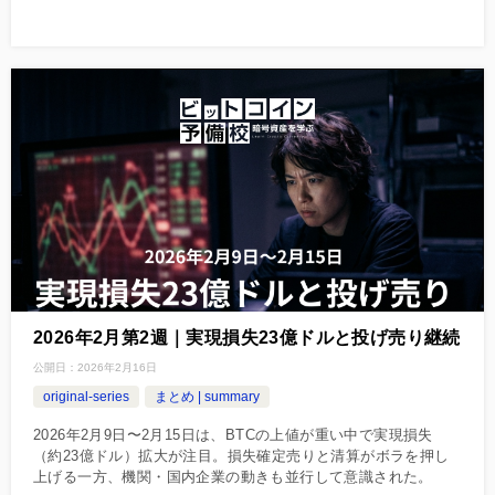
2026年2月第2週｜実現損失23億ドルと投げ売り継続
公開日：
2026年2月16日
original-series
まとめ | summary
2026年2月9日〜2月15日は、BTCの上値が重い中で実現損失
（約23億ドル）拡大が注目。損失確定売りと清算がボラを押し
上げる一方、機関・国内企業の動きも並行して意識された。