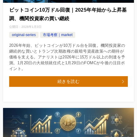
ビットコイン10万ドル回復｜2025年年始から上昇基
調、機関投資家の買い継続
公開日：
2026年1月3日
original-series
市場考察｜market
2026年年始、ビットコインが10万ドル台を回復。機関投資家の
継続的な買いとトランプ次期政権の親暗号資産政策への期待が
価格を支える。アナリストは2026年に15万ドル以上の到達を予
測。1月20日の大統領就任式と1月29日のFOMCが今後の注目ポ
イント。
続きを読む