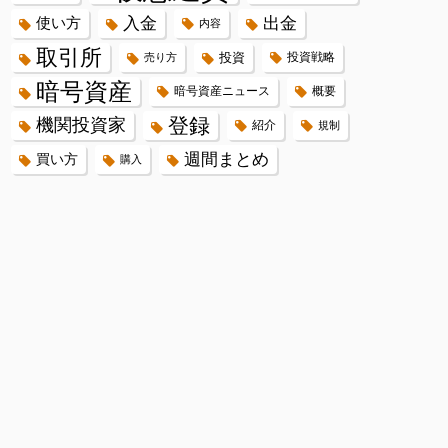
入金
出金
使い方
内容
取引所
投資
投資戦略
売り方
暗号資産
暗号資産ニュース
概要
登録
機関投資家
紹介
規制
週間まとめ
買い方
購入