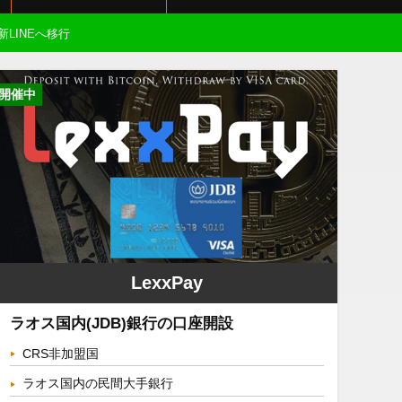
新LINEへ移行
開催中
LexxPay
ラオス国内(JDB)銀行の口座開設
CRS非加盟国
ラオス国内の民間大手銀行