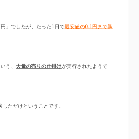
に7円」でしたが、たった1日で
最安値の0.1円まで暴
という、
大量の売りの仕掛け
が実行されたようで
い戻しただけということです。