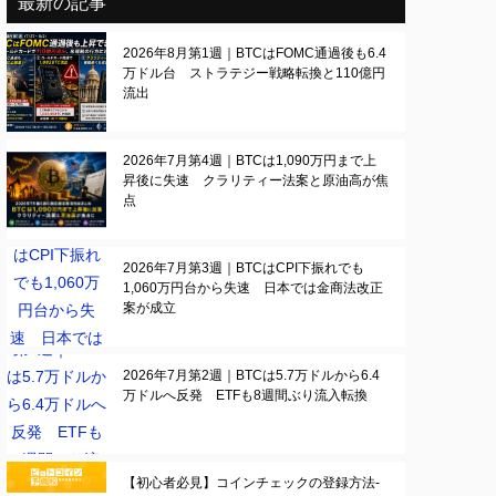
最新の記事
2026年8月第1週｜BTCはFOMC通過後も6.4
万ドル台 ストラテジー戦略転換と110億円
流出
2026年7月第4週｜BTCは1,090万円まで上
昇後に失速 クラリティー法案と原油高が焦
点
2026年7月第3週｜BTCはCPI下振れでも
1,060万円台から失速 日本では金商法改正
案が成立
2026年7月第2週｜BTCは5.7万ドルから6.4
万ドルへ反発 ETFも8週間ぶり流入転換
【初心者必見】コインチェックの登録方法-