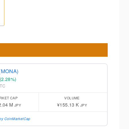
 (MONA)
(2.28%)
BTC
RKET CAP
VOLUME
2.04 M
¥155.13 K
JPY
JPY
by CoinMarketCap