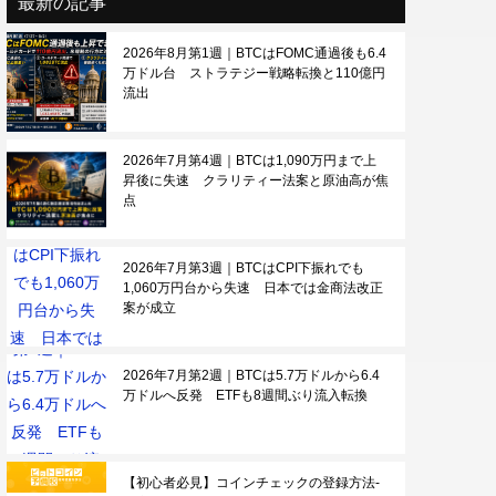
最新の記事
2026年8月第1週｜BTCはFOMC通過後も6.4
万ドル台 ストラテジー戦略転換と110億円
流出
2026年7月第4週｜BTCは1,090万円まで上
昇後に失速 クラリティー法案と原油高が焦
点
2026年7月第3週｜BTCはCPI下振れでも
1,060万円台から失速 日本では金商法改正
案が成立
2026年7月第2週｜BTCは5.7万ドルから6.4
万ドルへ反発 ETFも8週間ぶり流入転換
【初心者必見】コインチェックの登録方法-