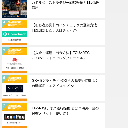
万ドル台 ストラテジー戦略転換と110億円
流出
【初心者必見】コインチェックの登録方法-
口座開設したい人はチェック-
【入金・運用・出金方法】TOUAREG
GLOBAL（トゥアレググローバル）
GRVT(グラビティ)取引所の概要や特徴は？
自動運用・エアドロップあり！
LexxPay(ラオス銀行提携)とは？海外口座の
保有メリット・使い道！