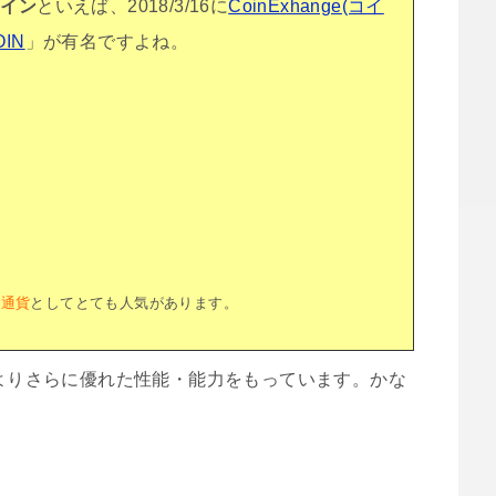
コイン
といえば、2018/3/16に
CoinExhange(コイ
OIN
」が有名ですよね。
想通貨
としてとても人気があります。
」よりさらに優れた性能・能力をもっています。かな
。