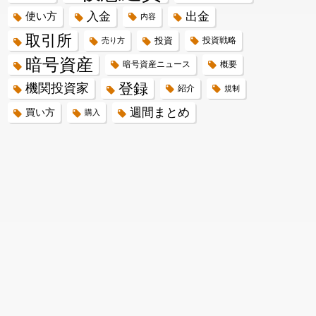
入金
出金
使い方
内容
取引所
投資
投資戦略
売り方
暗号資産
暗号資産ニュース
概要
登録
機関投資家
紹介
規制
週間まとめ
買い方
購入