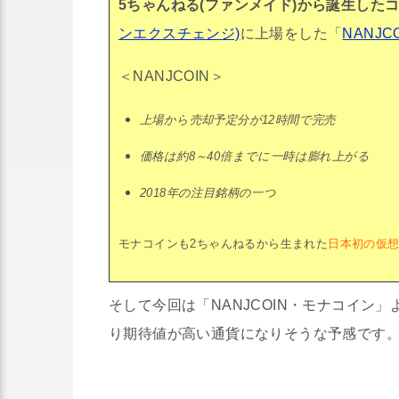
5ちゃんねる(ファンメイド)から誕生した
ンエクスチェンジ)
に上場をした「
NANJC
＜NANJCOIN＞
上場から売却予定分が12時間で完売
価格は約8～40倍までに一時は膨れ上がる
2018年の注目銘柄の一つ
モナコインも2ちゃんねるから生まれた
日本初の仮
そして今回は「NANJCOIN・モナコイン
り期待値が高い通貨になりそうな予感です