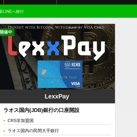
新LINEへ移行
開催中
LexxPay
ラオス国内(JDB)銀行の口座開設
CRS非加盟国
ラオス国内の民間大手銀行