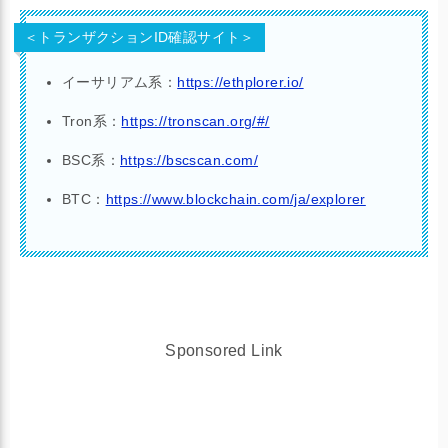
＜トランザクションID確認サイト＞
イーサリアム系：
https://ethplorer.io/
Tron系：
https://tronscan.org/#/
BSC系：
https://bscscan.com/
BTC：
https://www.blockchain.com/ja/explorer
Sponsored Link